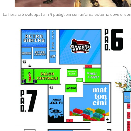
La fiera si è sviluppata in 4 padiglioni con un’area esterna dove si so