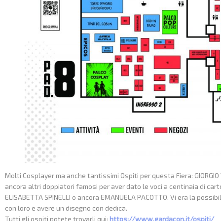
Molti Cosplayer ma anche tantissimi Ospiti per questa Fiera: GIORGIO 
ancora altri doppiatori famosi per aver dato le voci a centinaia di c
ELISABETTA SPINELLI o ancora EMANUELA PACOTTO. Vi era la possibilit
con loro e avere un disegno con dedica.
Tutti gli ospiti potete trovarli qui:
https://www.gardacon.it/ospiti/