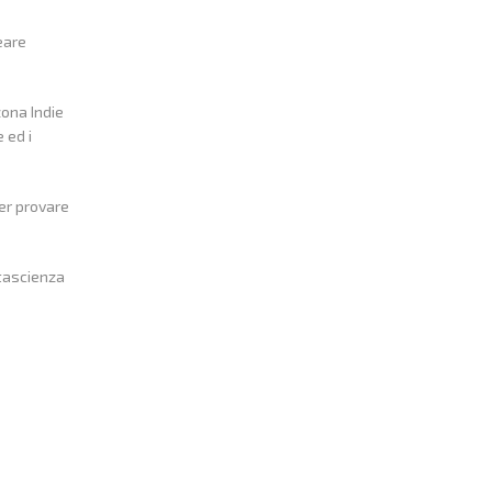
eare
zona Indie
 ed i
per provare
ntascienza