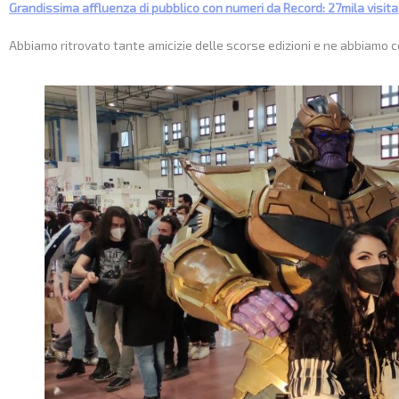
Grandissima affluenza di pubblico con numeri da Record: 27mila visita
Abbiamo ritrovato tante amicizie delle scorse edizioni e ne abbiamo co