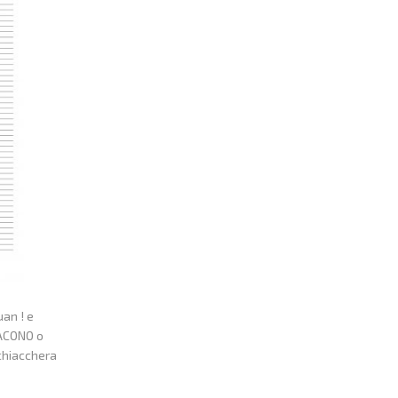
uan ! e
IACONO o
chiacchera