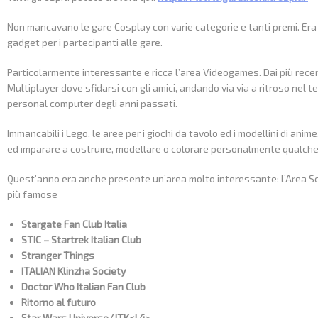
Non mancavano le gare Cosplay con varie categorie e tanti premi. Er
gadget per i partecipanti alle gare.
Particolarmente interessante e ricca l’area Videogames. Dai più recen
Multiplayer dove sfidarsi con gli amici, andando via via a ritroso nel
personal computer degli anni passati.
Immancabili i Lego, le aree per i giochi da tavolo ed i modellini di ani
ed imparare a costruire, modellare o colorare personalmente qualch
Quest’anno era anche presente un’area molto interessante: l’Area Sci-F
più famose
Stargate Fan Club Italia
STIC – Startrek Italian Club
Stranger Things
ITALIAN Klinzha Society
Doctor Who Italian Fan Club
Ritorno al futuro
Star Wars Universe/JTK<l/i>