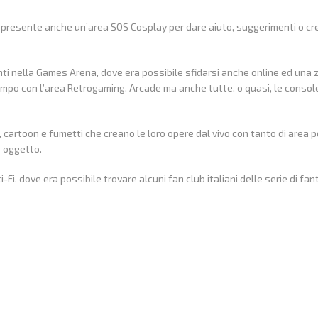
a presente anche un’area SOS Cosplay per dare aiuto, suggerimenti o cr
ti nella Games Arena, dove era possibile sfidarsi anche online ed una 
 tempo con l’area Retrogaming. Arcade ma anche tutte, o quasi, le console
me, cartoon e fumetti che creano le loro opere dal vivo con tanto di area 
e oggetto.
i, dove era possibile trovare alcuni fan club italiani delle serie di fa