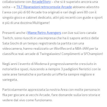
collaborazione con
ArcadeStory
– che si è superato ancora una
volta – e
TILT Riparazioni retroconsole Arcade
abbiamo allestito
l’area con più di 60 Arcade tra originali e rari degli anni 80 con il
singolo gioco e cabinet dedicato, altri più recenti con guide e sport
e più di una dozzina Multigame!
Presenti anche i
Mame Retro Avengers
con live sul loro canale
Twitch, sono riusciti in una impresa che ha il sapore antico delle
Sala Giochi di un tempo: registrando la partita con una
videocamera, hanno realizzato un WorlRecord a NBA-JAM per la
classifica real-arcade di Twingalaxies! Complimenti a SFChampion!
Negli anni l’evento di Modena è progressivamente cresciuto in
notorietà e spazi, riuscendo a riempire 3 padiglioni fieristici con le
varie aree tematiche e portando un’offerta sempre migliore e
variegata.
Particolarmente apprezzata la nostra Area con molte persona in
fila per giocare ai vecchi Arcade, fare domande sulla loro storia e
vedere dal vivo come funzionano.