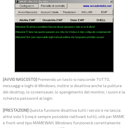
[AVVIO NASCOSTO]
Premendo un tasto si nasconde TUTTO,
messaggi e loghi di Windows, inoltre si disattiva anche la pulitura
del desktop, lo screensaver, lo spengimento del monitor, i suoni e la
richiesta password al login.
[PRESTAZIONI]
Questa funzione disattiva tutti i servizi e ne lascia
attivi solo 5 (cmq è sempre possibile riattivarli tutti), utili per MAME
e front-end tipo MAMEWAH, Windows funzionerà correttamente