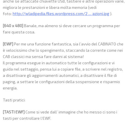
anche se attaccate chiavette USB, tastiere e altre operazioni varie,
migliora le prestanzioni e libera molta memoria (vedi
foto:
http://wladipedia.files.wordpress.com/2 … azioni.jpg
).
[640 x 480]
Banale, ma almeno si deve cercare un programma per
fare questa cosa.
[EWF]
Per me una funzione fantastica, sia l’avvio del CABINATO che
è velocissimo che lo spengimento, staccando la corrente come nei
CAB classici ma sensa fare danni al sistema!
Il programma esegue in automatico tutte le configurazioni e vi
guida nel settaggio, pensa lui a copiare file, a scrivere nel registro,
a disattivare gli aggiornamenti automatici, a disattivare il file di
paging, a settare le configurazioni della sospensione e risparmio
energia.
Tasti pratici:
[TASTI EWF]
Come si vede dall’ immagine che ho messo ci sono i
tasti per controllare l’EWF.