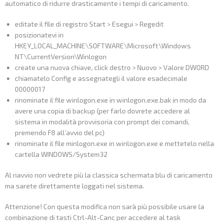
automatico di ridurre drasticamente i tempi di caricamento.
editate il file di registro Start > Esegui > Regedit
posizionatevi in
HKEY_LOCAL_MACHINE\SOFTWARE\Microsoft\Windows
NT\CurrentVersion\Winlogon
create una nuova chiave, click destro > Nuovo > Valore DWORD
chiamatelo Config e assegnategli il valore esadecimale
00000017
rinominate il file winlogon.exe in winlogon.exe.bak in modo da
avere una copia di backup (per farlo dovrete accedere al
sistema in modalità provvisoria con prompt dei comandi,
premendo F8 all’avvio del pc)
rinominate il file minlogon.exe in winlogon.exe e mettetelo nella
cartella WINDOWS/System32
Al riavvio non vedrete più la classica schermata blu di caricamento
ma sarete direttamente loggati nel sistema.
Attenzione! Con questa modifica non sarà più possibile usare la
combinazione di tasti Ctrl-Alt-Canc per accedere al task