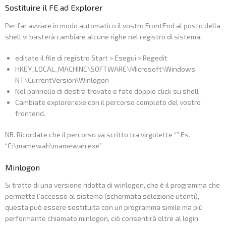
Sostituire il FE ad Explorer
Per far avviare in modo automatico il vostro FrontEnd al posto della
shell vi basterà cambiare alcune righe nel registro di sistema:
editate il file di registro Start > Esegui > Regedit
HKEY_LOCAL_MACHINE\SOFTWARE\Microsoft\Windows
NT\CurrentVersion\Winlogon
Nel pannello di destra trovate e fate doppio click su shell
Cambiate explorer.exe con il percorso completo del vostro
frontend.
NB. Ricordate che il percorso va scritto tra virgolette “” Es.
“C:\mamewah\mamewah.exe”
Minlogon
Si tratta di una versione ridotta di winlogon, che è il programma che
permette l’accesso al sistema (schermata selezione utenti),
questa può essere sostituita con un programma simile ma più
performante chiamato minlogon, ciò consentirà oltre al login