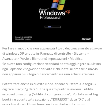
Per fare in modo che non appaia più il logo del caricamento all’avvio
di windows XP andate in: Pannello di controllo > Sistema >
Avanzate > (Avvio e Ripristino) Impostazioni > Modifica.
Se avete una configurazione standard basta aggiungere all’ultima
riga l’opzione
/noguiboot
, salvate e chiudete, al prossimo riavvio
non apparirà più il logo di caricamento ma una schermata nera.
Potete fare anche in questo modo: andare su start -> esegui ->
digitare
msconfig
dare “OK” a questo punto si avvierà l’ utility
microsoft msconfig (“utilità di configurazione”). Portatevi nel tag
boot.ini e spuntate la selezione /NOGUIBOOT date “OK” e al
prossimo riavvio il boot logo verrà sostituito dal cursore