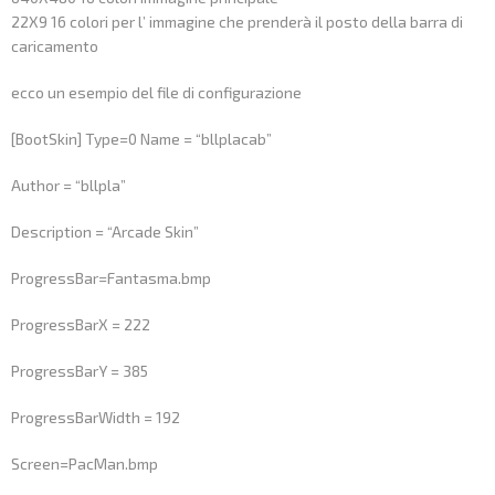
22X9 16 colori per l’ immagine che prenderà il posto della barra di
caricamento
ecco un esempio del file di configurazione
[BootSkin] Type=0 Name = “bllplacab”
Author = “bllpla”
Description = “Arcade Skin”
ProgressBar=Fantasma.bmp
ProgressBarX = 222
ProgressBarY = 385
ProgressBarWidth = 192
Screen=PacMan.bmp