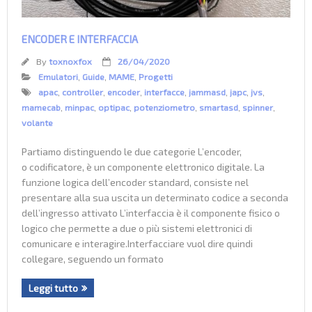
ENCODER E INTERFACCIA
By
toxnoxfox
26/04/2020
Emulatori
,
Guide
,
MAME
,
Progetti
apac
,
controller
,
encoder
,
interfacce
,
jammasd
,
japc
,
jvs
,
mamecab
,
minpac
,
optipac
,
potenziometro
,
smartasd
,
spinner
,
volante
Partiamo distinguendo le due categorie L’encoder,
o codificatore, è un componente elettronico digitale. La
funzione logica dell’encoder standard, consiste nel
presentare alla sua uscita un determinato codice a seconda
dell’ingresso attivato L’interfaccia è il componente fisico o
logico che permette a due o più sistemi elettronici di
comunicare e interagire.Interfacciare vuol dire quindi
collegare, seguendo un formato
Leggi tutto