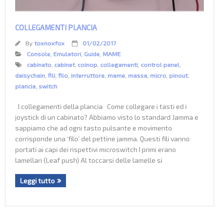
COLLEGAMENTI PLANCIA
By
toxnoxfox
01/02/2017
Console
,
Emulatori
,
Guide
,
MAME
cabinato
,
cabinet
,
coinop
,
collegamenti
,
control panel
,
daisychain
,
fili
,
filo
,
interruttore
,
mame
,
massa
,
micro
,
pinout
,
plancia
,
switch
I collegamenti della plancia Come collegare i tasti ed i
joystick di un cabinato? Abbiamo visto lo standard Jamma e
sappiamo che ad ogni tasto pulsante e movimento
corrisponde una ‘filo’ del pettine jamma. Questi fili vanno
portati ai capi dei rispettivi microswitch I primi erano
lamellari (Leaf push) Al toccarsi delle lamelle si
Leggi tutto