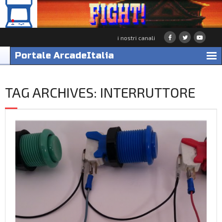
Skip
to
content
i nostri canali
Portale ArcadeItalia
TAG ARCHIVES: INTERRUTTORE